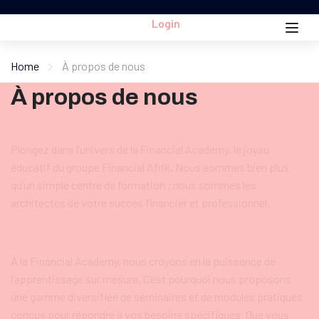
Login
Home
À propos de nous
À propos de nous
Plongez dans l’univers de la Financial Academy, le joyau
éducatif du groupe Financial Afrik. Nous sommes bien plus
qu’un simple centre de formation ; nous sommes les
architectes de votre succès financier et professionnel.
À la Financial Academy, nous croyons en la puissance de
l’apprentissage sur mesure. C’est pourquoi nous proposons
une gamme diversifiée de séminaires et de modules pratiques
conçus pour répondre à vos besoins spécifiques. Que vous